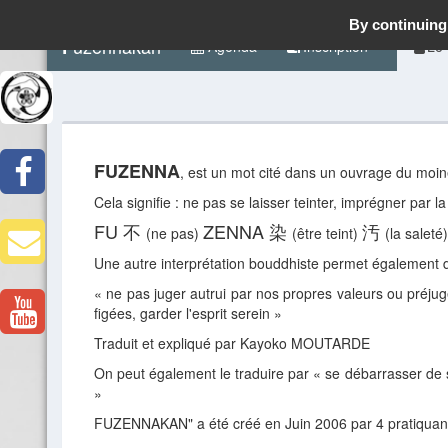
By continuing 
uzennakan
F
Agenda
Inscription
Le
FUZENNA
, est un mot cité dans un ouvrage du m
Cela signifie : ne pas se laisser teinter, imprégner par la
FU 不
ZENNA 染
汚
(ne pas)
(être teint)
(la saleté
Une autre interprétation bouddhiste permet également
« ne pas juger autrui par nos propres valeurs ou préjug
figées, garder l'esprit serein »
Traduit et expliqué par Kayoko MOUTARDE
On peut également le traduire par « se débarrasser de
»
FUZENNAKAN" a été créé en Juin 2006 par 4 pratiquan