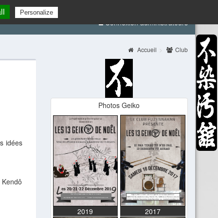
ll
Personalize
Connexion administrateurs
Accueil
Club
Photos Geiko
ns idées
u Kendô
2019
2017