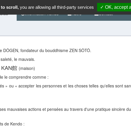
to scroll,
you are allowing all third-party services
✓ OK, accept a
 Club
Information Kendo
Autre
Contact
oine DÔGEN, fondateur du bouddhisme ZEN SÔTÔ.
 saleté, le mauvais.
KAN館
)
(maison)
 de le comprendre comme :
és » ou « accepter les personnes et les choses telles qu'elles sont sa
 ses mauvaises actions et pensées au travers d'une pratique sincère d
ts de Kendo :