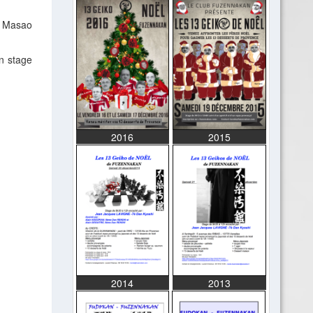
e Masao
n stage
2016
2015
2014
2013