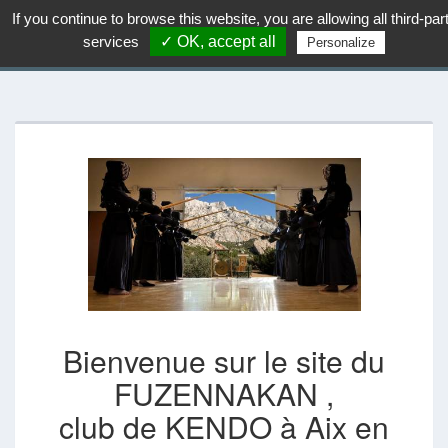
If you continue to browse this website, you are allowing all third-par
uzennakan
services
✓ OK, accept all
F
Personalize
Bienvenue sur le site du
FUZENNAKAN ,
club de KENDO à Aix en